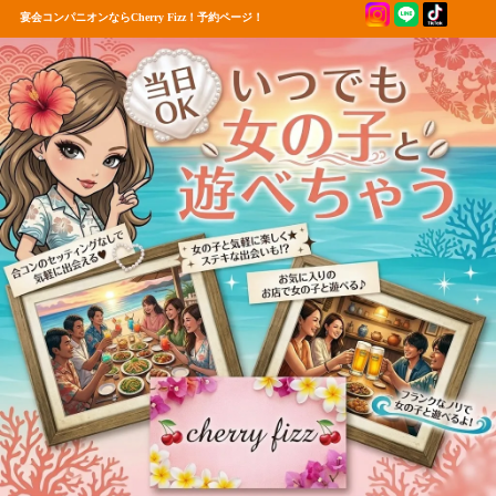
宴会コンパニオンならCherry Fizz！予約ページ！